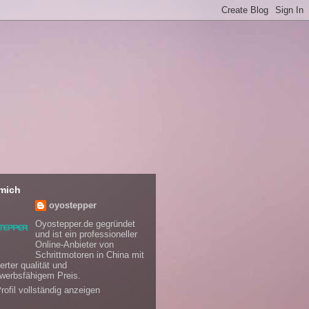
mich
oyostepper
Oyostepper.de gegründet
und ist ein professioneller
Online-Anbieter von
Schrittmotoren in China mit
erter qualität und
werbsfähigem Preis.
rofil vollständig anzeigen