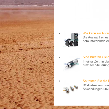
Wie kann ein Anf
Die Auswahl eines 
herausfordernde Au
Sind Bürsten Gle
In einer Zeit, in 
präziser Steuerung 
So testen Sie die 
DC-Getriebemotore
Anwendungen unverz