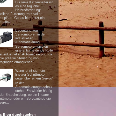
Für viele Katzenhalter ist
es eine tägliche
Herausforderung:
tliche Fütterung trotz voller
minpläne. Genau hier setzt ein
omatisch...
Bedeutung von
Servomotoren in der
industriellen
Automatisierung
Servomotoren spielen
eine entscheidende Rolle
er industriellen Automatisierung, da
 die präzise Steuerung von
egungen ermöglichen....
Wann lohnt sich ein
linearer Schrittmotor
gegenüber einem Servo?
In der
Automatisierungstechnik
stehen Entwickler häufig
 der Entscheidung, ob ein linearer
rittmotor oder ein Servoantrieb die
sere...
s Blog durchsuchen