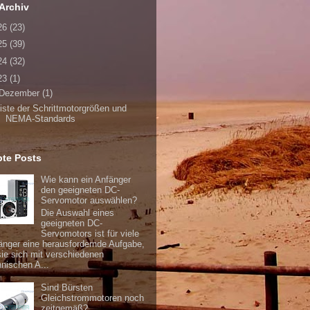
Archiv
26
(23)
25
(39)
24
(32)
23
(1)
Dezember
(1)
iste der Schrittmotorgrößen und
NEMA-Standards
bte Posts
Wie kann ein Anfänger
den geeigneten DC-
Servomotor auswählen?
Die Auswahl eines
geeigneten DC-
Servomotors ist für viele
änger eine herausfordernde Aufgabe,
sie sich mit verschiedenen
hnischen A...
Sind Bürsten
Gleichstrommotoren noch
zeitgemäß?