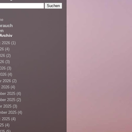
me
brauch
en
Archiv
t 2026
(1)
026
(4)
026
(2)
026
(3)
2026
(3)
2026
(4)
r 2026
(2)
 2026
(4)
ber 2025
(4)
ber 2025
(2)
r 2025
(3)
mber 2025
(4)
t 2025
(4)
025
(4)
025
(5)