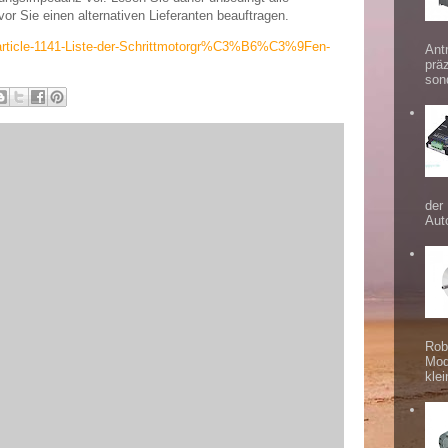
vor Sie einen alternativen Lieferanten beauftragen.
/article-1141-Liste-der-Schrittmotorgr%C3%B6%C3%9Fen-
Ant
prä
sond
der
Aut
Rob
Mod
klei