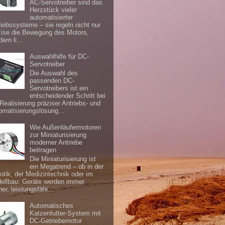
AC-Servotreiber sind das
Herzstück vieler
automatisierter
riebssysteme – sie regeln nicht nur
zise die Bewegung des Motors,
ern li...
Auswahlhilfe für DC-
Servotreiber
Die Auswahl des
passenden DC-
Servotreibers ist ein
entscheidender Schritt bei
 Realisierung präziser Antriebs- und
omatisierungslösung...
Wie Außenläufermotoren
zur Miniaturisierung
moderner Antriebe
beitragen
Die Miniaturisierung ist
ein Megatrend – ob in der
otik, der Medizintechnik oder im
ellbau: Geräte werden immer
ner, leistungsfähi...
Automatisches
Katzenfutter-System mit
DC-Getriebemotor