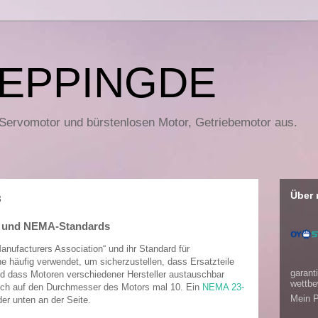
EPPINGDE
 Servomotor und bürstenlosen Motor, Getriebemotor aus.
Über 
3
en und NEMA-Standards
Manufacturers Association“ und ihr Standard für
he häufig verwendet, um sicherzustellen, dass Ersatzteile
garanti
nd dass Motoren verschiedener Hersteller austauschbar
wettbe
ch auf den Durchmesser des Motors mal 10. Ein
NEMA 23-
Mein P
der unten an der Seite.