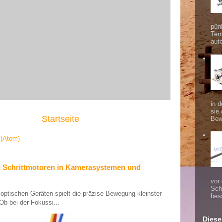
pünk
Ter
aut
in d
sie
Startseite
Bew
(Atom)
n Schrittmotoren in Kamerasystemen und
vor
Sch
tischen Geräten spielt die präzise Bewegung kleinster
bes
Ob bei der Fokussi...
Diese