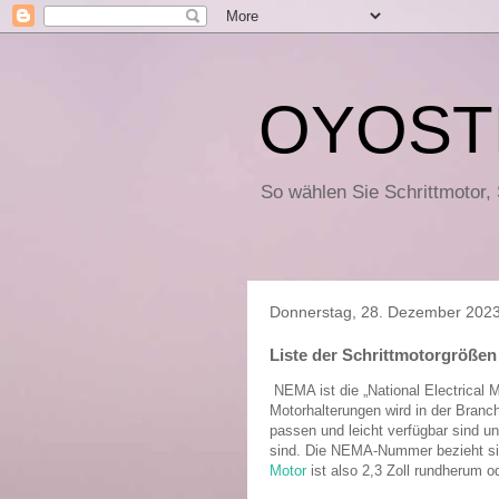
OYOST
So wählen Sie Schrittmotor,
Donnerstag, 28. Dezember 202
Liste der Schrittmotorgröß
NEMA ist die „National Electrical 
Motorhalterungen wird in der Branc
passen und leicht verfügbar sind u
sind.
Die NEMA-Nummer bezieht si
Motor
ist also 2,3 Zoll rundherum o