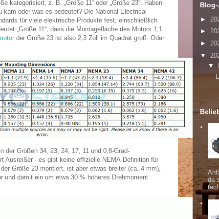
e kategorisiert, z. B. „Größe 11“ oder „Größe 23“.
Haben
Blog-
zu kam oder was es bedeutet?
Die National Electrical
►
20
dards für viele elektrische Produkte fest, einschließlich
eutet „Größe 11“, dass die Montagefläche des Motors 1,1
►
20
motor
der Größe 23 ist also 2,3 Zoll im Quadrat groß.
Oder
►
20
▼
20
▼
L
Belie
der Größen 34, 23, 24, 17, 11 und 0,8-Grad-
 Ausreißer - es gibt keine offizielle NEMA-Definition für
 der Größe 23 montiert, ist aber etwas breiter (ca. 4 mm),
Anf
tor und damit ein um etwa 30 % höheres Drehmoment
da 
tec