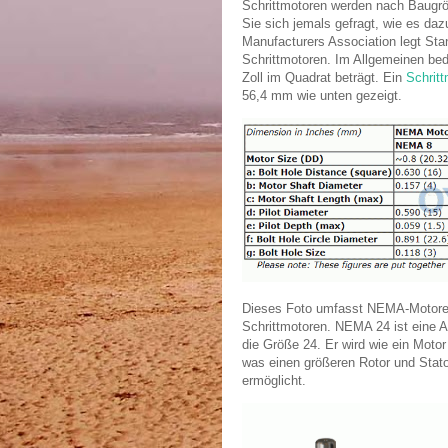
Schrittmotoren werden nach Baugröß
Sie sich jemals gefragt, wie es da
Manufacturers Association legt Stan
Schrittmotoren.
Im Allgemeinen bed
Zoll im Quadrat beträgt.
Ein
Schritt
56,4 mm wie unten gezeigt.
Dieses Foto umfasst NEMA-Motoren 
Schrittmotoren. NEMA 24 ist eine Art
die Größe 24. Er wird wie ein Motor
was einen größeren Rotor und Sta
ermöglicht.