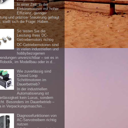
In einer Zeit, in der
Elektromotoren mit hoher
Effizienz, geringer
tung und präziser Steuerung gefragt
, stellt sich die Frage: Haben...
So testen Sie die
Leistung Ihres DC-
Getriebemotors richtig
DC-Getriebemotoren sind
in vielen industriellen und
hobbybezogenen
endungen unverzichtbar – sei es in
 Robotik, im Modellbau oder in d...
Wie zuverlässig sind
Closed Loop
Schrittmotoren im
Dauerbetrieb?
In der industriellen
Automatisierung ist
erlässigkeit kein Luxus, sondern
icht. Besonders im Dauerbetrieb –
a in Verpackungsmaschin...
Diagnosefunktionen von
AC-Servotreibern richtig
nutzen