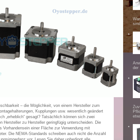
War
sind
Anw
der
chbarkeit – die Möglichkeit, von einem Hersteller zum
Zuv
ntagehalterungen, Kupplungen usw. wesentlich geändert
Pfl
etw
ch „erheblich“ gesagt?
Tatsächlich können sich zwei
ersteller zu Hersteller geringfügig unterscheiden.
Die
das Vorhandensein einer Fläche zur Verwendung mit
eter.
Die NEMA-Standards schreiben auch nicht die Anzahl
ungsimpedanz vor. Lesen Sie daher unbedingt alle