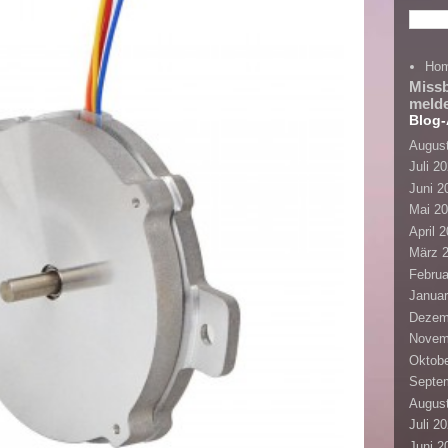
Ho
Miss
meld
Blog-
Augus
Juli 2
Juni 2
Mai 2
April 
März 
Februa
Januar
Dezem
Novem
Oktobe
Septe
Augus
Juli 2
Juni 2