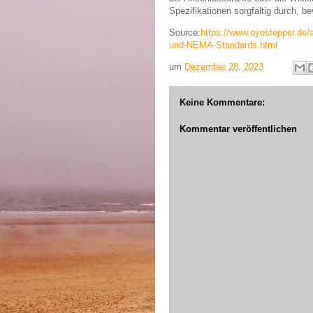
Spezifikationen sorgfältig durch, be
Source:
https://www.oyostepper.de
und-NEMA-Standards.html
um
Dezember 28, 2023
Keine Kommentare:
Kommentar veröffentlichen