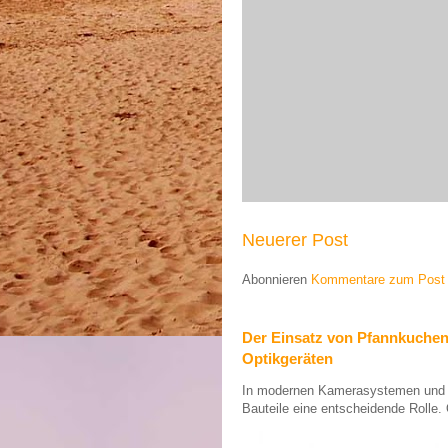
Neuerer Post
Abonnieren
Kommentare zum Post 
Der Einsatz von Pfannkuche
Optikgeräten
In modernen Kamerasystemen und op
Bauteile eine entscheidende Rolle. 