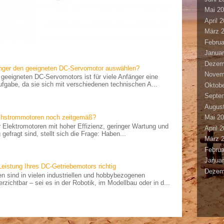
Mai 2
April 
März 
Februa
Januar
Dezem
änger den geeigneten DC-Servomotor auswählen?
Novem
geeigneten DC-Servomotors ist für viele Anfänger eine
fgabe, da sie sich mit verschiedenen technischen A...
Oktobe
Septe
Augus
ichstrommotoren noch zeitgemäß?
Mai 2
der Elektromotoren mit hoher Effizienz, geringer Wartung und
April 
gefragt sind, stellt sich die Frage: Haben...
März 
Februa
Januar
Leistung Ihres DC-Getriebemotors richtig
Dezem
n sind in vielen industriellen und hobbybezogenen
ichtbar – sei es in der Robotik, im Modellbau oder in d...