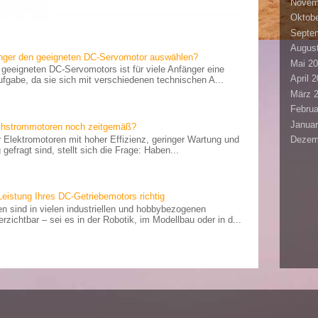
Novem
Oktobe
Septe
Augus
änger den geeigneten DC-Servomotor auswählen?
Mai 2
geeigneten DC-Servomotors ist für viele Anfänger eine
April 
fgabe, da sie sich mit verschiedenen technischen A...
März 
Februa
Januar
ichstrommotoren noch zeitgemäß?
der Elektromotoren mit hoher Effizienz, geringer Wartung und
Dezem
gefragt sind, stellt sich die Frage: Haben...
Leistung Ihres DC-Getriebemotors richtig
n sind in vielen industriellen und hobbybezogenen
ichtbar – sei es in der Robotik, im Modellbau oder in d...