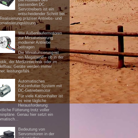
passenden DC-
Servotreibers ist ein
entscheidender Schritt bei
 Realisierung präziser Antriebs- und
omatisierungslösung...
Wie Außenläufermotoren
zur Miniaturisierung
moderner Antriebe
beitragen
Die Miniaturisierung ist
ein Megatrend – ob in der
otik, der Medizintechnik oder im
ellbau: Geräte werden immer
ner, leistungsfähi...
Automatisches
Katzenfutter-System mit
DC-Getriebemotor
Für viele Katzenhalter ist
es eine tägliche
Herausforderung:
tliche Fütterung trotz voller
minpläne. Genau hier setzt ein
omatisch...
Bedeutung von
Servomotoren in der