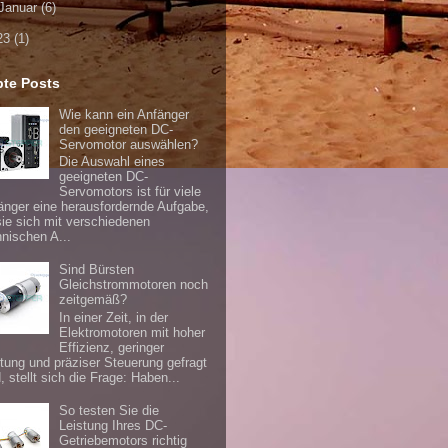
Januar
(6)
23
(1)
bte Posts
Wie kann ein Anfänger
den geeigneten DC-
Servomotor auswählen?
Die Auswahl eines
geeigneten DC-
Servomotors ist für viele
änger eine herausfordernde Aufgabe,
sie sich mit verschiedenen
hnischen A...
Sind Bürsten
Gleichstrommotoren noch
zeitgemäß?
In einer Zeit, in der
Elektromotoren mit hoher
Effizienz, geringer
tung und präziser Steuerung gefragt
, stellt sich die Frage: Haben...
So testen Sie die
Leistung Ihres DC-
Getriebemotors richtig