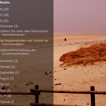
Archiv
26
(23)
25
(39)
24
(32)
Dezember
(3)
rfahren Sie mehr über Gleichstrom-
Getriebemotoren
ier Hauptmethoden und Vorteile der
Geschwindigkei...
unktionsbeschreibung des
Schrittmotortreibers
November
(3)
Oktober
(2)
September
(1)
August
(3)
Mai
(3)
April
(3)
März
(4)
Februar
(4)