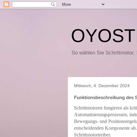
OYOST
So wählen Sie Schrittmotor,
Mittwoch, 4. Dezember 2024
Funktionsbeschreibung des S
Schrittmotoren fungieren als kri
Automatisierungsprozessen, indem
Bewegungs- und Positionsregelun
entscheidenden Komponente ab. 
Schrittmotortreiber.