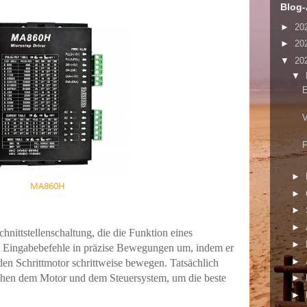
Blog-
►
20
►
20
▼
20
▼
E
V
F
►
MA860H
►
►
►
Schnittstellenschaltung, die die Funktion eines
►
 Eingabebefehle in präzise Bewegungen um, indem er
►
 den Schrittmotor schrittweise bewegen.
Tatsächlich
wischen dem Motor und dem Steuersystem, um die beste
►
►