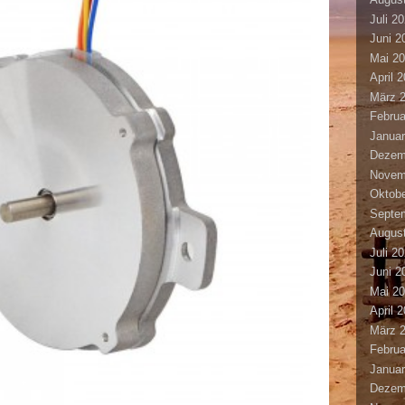
Juli 2
Juni 2
Mai 2
April 
März 
Februa
Januar
Dezem
Novem
Oktobe
Septe
Augus
Juli 2
Juni 2
Mai 2
April 
März 
Februa
Januar
Dezem