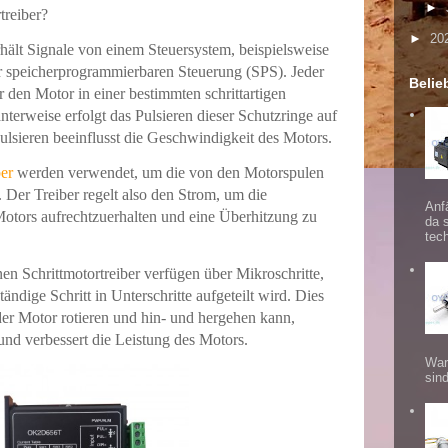
►
treiber?
►
20
hält Signale von einem Steuersystem, beispielsweise
er speicherprogrammierbaren Steuerung (SPS).
Jeder
Belie
der den Motor in einer bestimmten schrittartigen
anterweise erfolgt das Pulsieren dieser Schutzringe auf
ulsieren beeinflusst die Geschwindigkeit des Motors.
ber
werden verwendet, um die von den Motorspulen
.
Der Treiber regelt also den Strom, um die
Anf
tors aufrechtzuerhalten und eine Überhitzung zu
da 
tec
en Schrittmotortreiber verfügen über Mikroschritte,
tändige Schritt in Unterschritte aufgeteilt wird.
Dies
der Motor rotieren und hin- und hergehen kann,
und verbessert die Leistung des Motors.
War
sind