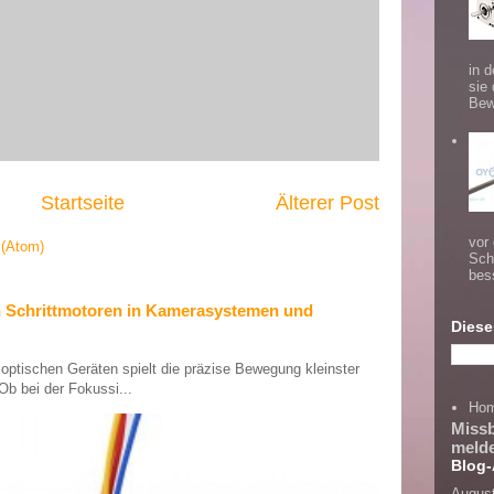
in d
sie
Bew
Startseite
Älterer Post
vor
(Atom)
Sch
bes
n Schrittmotoren in Kamerasystemen und
Diese
tischen Geräten spielt die präzise Bewegung kleinster
Ob bei der Fokussi...
Ho
Miss
meld
Blog-
Augus