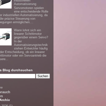
industriellen
Automatisierung
Servomotoren spielen
eine entscheidende Rolle
er industriellen Automatisierung, da
 die präzise Steuerung von
egungen ermöglichen....
Wann lohnt sich ein
linearer Schrittmotor
gegenüber einem Servo?
In der
Automatisierungstechnik
stehen Entwickler häufig
 der Entscheidung, ob ein linearer
rittmotor oder ein Servoantrieb die
sere...
s Blog durchsuchen
me
brauch
en
Archiv
t 2026
(1)