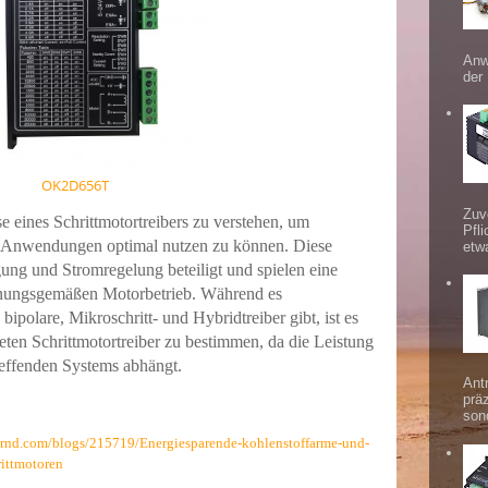
Anw
der
OK2D656T
Zuv
se eines Schrittmotortreibers zu verstehen, um
Pfl
n Anwendungen optimal nutzen zu können. Diese
etw
gung und Stromregelung beteiligt und spielen eine
dnungsgemäßen Motorbetrieb. Während es
 bipolare, Mikroschritt- und Hybridtreiber gibt, ist es
eten Schrittmotortreiber zu bestimmen, da die Leistung
effenden Systems abhängt.
Ant
prä
sond
trnd.com/blogs/215719/Energiesparende-kohlenstoffarme-und-
ittmotoren