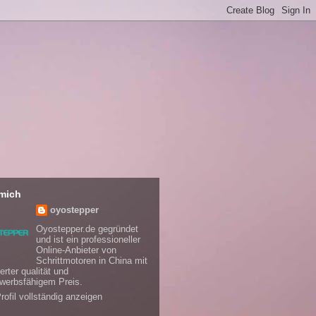
mich
oyostepper
Oyostepper.de gegründet
und ist ein professioneller
Online-Anbieter von
Schrittmotoren in China mit
erter qualität und
werbsfähigem Preis.
rofil vollständig anzeigen