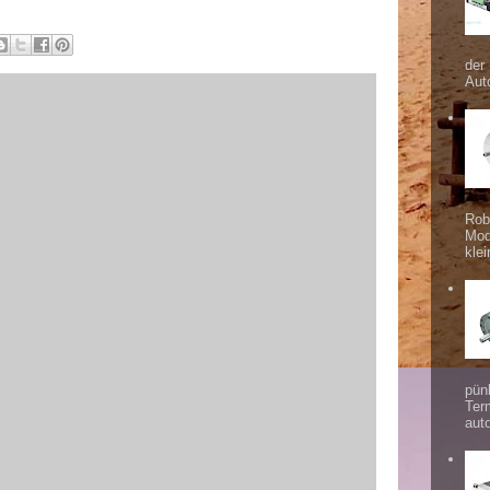
der
Aut
Rob
Mod
klei
pünk
Ter
aut