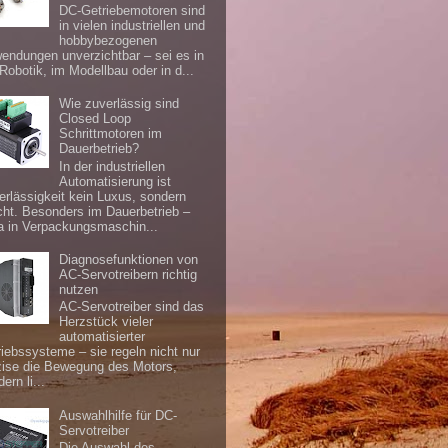
DC-Getriebemotoren sind
in vielen industriellen und
hobbybezogenen
endungen unverzichtbar – sei es in
 Robotik, im Modellbau oder in d...
Wie zuverlässig sind
Closed Loop
Schrittmotoren im
Dauerbetrieb?
In der industriellen
Automatisierung ist
erlässigkeit kein Luxus, sondern
icht. Besonders im Dauerbetrieb –
a in Verpackungsmaschin...
Diagnosefunktionen von
AC-Servotreibern richtig
nutzen
AC-Servotreiber sind das
Herzstück vieler
automatisierter
riebssysteme – sie regeln nicht nur
zise die Bewegung des Motors,
ern li...
Auswahlhilfe für DC-
Servotreiber
Die Auswahl des