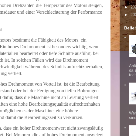
 hohen Drehzahlen die Temperatur des Motors steigen,
►
20
ensdauer und einer Verschlechterung der Performance
►
20
Belie
ts
tors bestimmt die Fähigkeit des Motors, ein
 Ein hohes Drehmoment ist besonders wichtig, wenn
ialien bearbeitet oder tiefe Schnitte ausführt, bei
ich ist. In solchen Fällen wird das Drehmoment
Anf
chwindigkeit während des Schnitts aufrechtzuerhalten,
da 
ng verliert.
tec
hes Drehmoment von Vorteil ist, ist die Bearbeitung
stand oder bei der Fertigung von tiefen Bohrungen.
dafür, dass die Maschine nicht an Leistung verliert
ften eine hohe Bearbeitungsqualität aufrechterhalten
möglichen es der Maschine, eine höhere
War
und damit die Bearbeitungszeit zu verkürzen.
sind
en, dass ein hoher Drehmomentwert nicht zwangsläufig
ngt. Bei Motoren, die auf hohes Drehmoment ausgelegt