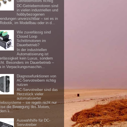
Getriebemotors richtig
DC-Getriebemotoren sind
in vielen industriellen und
hobbybezogenen
endungen unverzichtbar – sei es in
 Robotik, im Modellbau oder in d...
Wie zuverlässig sind
Closed Loop
Schrittmotoren im
Dauerbetrieb?
In der industriellen
Automatisierung ist
erlässigkeit kein Luxus, sondern
icht. Besonders im Dauerbetrieb –
a in Verpackungsmaschin...
Diagnosefunktionen von
AC-Servotreibern richtig
nutzen
AC-Servotreiber sind das
Herzstück vieler
automatisierter
riebssysteme – sie regeln nicht nur
zise die Bewegung des Motors,
ern li...
Auswahlhilfe für DC-
Servotreiber