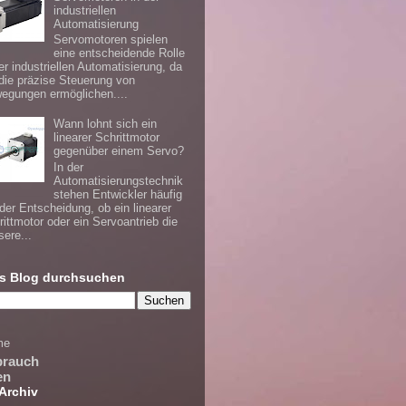
industriellen
Automatisierung
Servomotoren spielen
eine entscheidende Rolle
er industriellen Automatisierung, da
 die präzise Steuerung von
egungen ermöglichen....
Wann lohnt sich ein
linearer Schrittmotor
gegenüber einem Servo?
In der
Automatisierungstechnik
stehen Entwickler häufig
 der Entscheidung, ob ein linearer
rittmotor oder ein Servoantrieb die
sere...
s Blog durchsuchen
me
brauch
en
Archiv