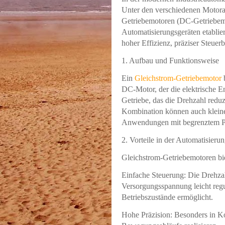
Unter den verschiedenen Motora
Getriebemotoren (DC-Getriebem
Automatisierungsgeräten etablie
hoher Effizienz, präziser Steuer
1. Aufbau und Funktionsweise
Ein
Gleichstrom-Getriebemotor
b
DC-Motor, der die elektrische 
Getriebe, das die Drehzahl redu
Kombination können auch kleine
Anwendungen mit begrenztem Pl
2. Vorteile in der Automatisieru
Gleichstrom-Getriebemotoren bie
Einfache Steuerung: Die Drehzah
Versorgungsspannung leicht regu
Betriebszustände ermöglicht.
Hohe Präzision: Besonders in K