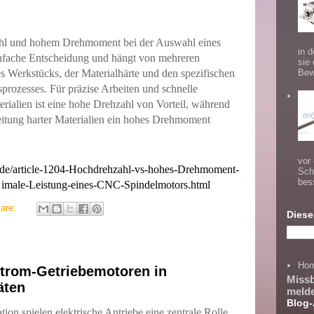
hl und hohem Drehmoment bei der Auswahl eines
in d
nfache Entscheidung und hängt von mehreren
sie
es Werkstücks, der Materialhärte und den spezifischen
Bew
rozesses. Für präzise Arbeiten und schnelle
ialien ist eine hohe Drehzahl von Vorteil, während
beitung harter Materialien ein hohes Drehmoment
vor
.de/article-1204-Hochdrehzahl-vs-hohes-Drehmoment-
Sch
bes
male-Leistung-eines-CNC-Spindelmotors.html
are:
Diese
Ho
strom-Getriebemotoren in
Miss
äten
meld
Blog-
ion spielen elektrische Antriebe eine zentrale Rolle.