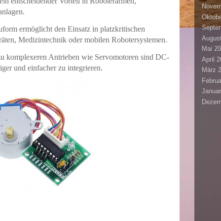
ein entscheidender Vorteil in Roboterarmen,
Novem
anlagen.
Oktobe
Septe
orm ermöglicht den Einsatz in platzkritischen
Augus
äten, Medizintechnik oder mobilen Robotersystemen.
Mai 2
 zu komplexeren Antrieben wie Servomotoren sind DC-
April 
ger und einfacher zu integrieren.
März 
Februa
Januar
Dezem