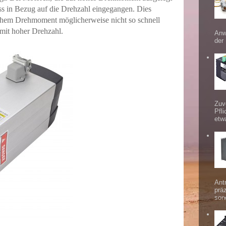
ss in Bezug auf die Drehzahl eingegangen. Dies
ohem Drehmoment möglicherweise nicht so schnell
mit hoher Drehzahl.
Anw
der
Zuv
Pfl
etw
Ant
prä
sond