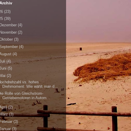
Archiv
26
(23)
25
(39)
Dezember
(4)
November
(2)
Oktober
(3)
September
(4)
August
(4)
Juli
(4)
Juni
(5)
Mai
(2)
ochdrehzahl vs. hohes
Drehmoment: Wie wählt man d...
ie Rolle von Gleichstrom-
Getriebemotoren in Autom...
April
(2)
März
(3)
Februar
(3)
Januar
(3)