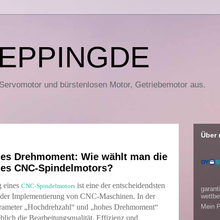
EPPINGDE
 Servomotor und bürstenlosen Motor, Getriebemotor aus.
Über 
hes Drehmoment: Wie wählt man die
ines CNC-Spindelmotors?
g eines
ist eine der entscheidendsten
CNC-Spindelmotors
garanti
der Implementierung von CNC-Maschinen. In der
wettbe
Parameter „Hochdrehzahl“ und „hohes Drehmoment“
Mein P
eblich die Bearbeitungsqualität, Effizienz und