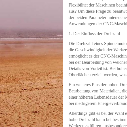
Flexibilität der Maschinen beei
aus? Um diese Frage zu beantwor
der beiden Parameter untersuche
Anwendungen der CNC-Maschin
1. Der Einfluss der Drehzahl
Die Drehzahl eines Spindelmotor
die Geschwindigkeit der Werkze
ermöglicht es der CNC-Maschine
bei der Bearbeitung von weichen 
Details von Vorteil ist. Bei ho
Oberflächen erzielt werden, was f
Ein weiteres Plus der hohen Dreh
Bearbeitung von Materialien, die 
einer höheren Lebensdauer der M
bei niedrigerem Energieverbrauc
Allerdings gibt es bei der Wahl
hohe Drehzahl kann bei bestimm
Werkzeugs führen, insbesondere 