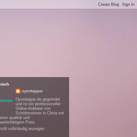
mich
oyostepper
Oyostepper.de gegründet
und ist ein professioneller
Online-Anbieter von
Schrittmotoren in China mit
erter qualität und
werbsfähigem Preis.
rofil vollständig anzeigen