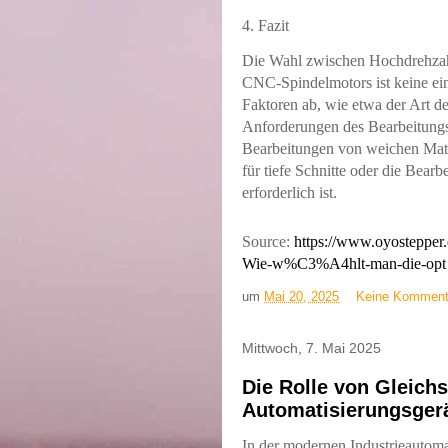
4. Fazit
Die Wahl zwischen Hochdrehza
CNC-Spindelmotors ist keine ei
Faktoren ab, wie etwa der Art d
Anforderungen des Bearbeitungsp
Bearbeitungen von weichen Mater
für tiefe Schnitte oder die Bear
erforderlich ist.
Source:
https://www.oyostepper
Wie-w%C3%A4hlt-man-die-opt i
um
Mai 20, 2025
Keine Komment
Mittwoch, 7. Mai 2025
Die Rolle von Gleich
Automatisierungsger
In der modernen Industrieautomat