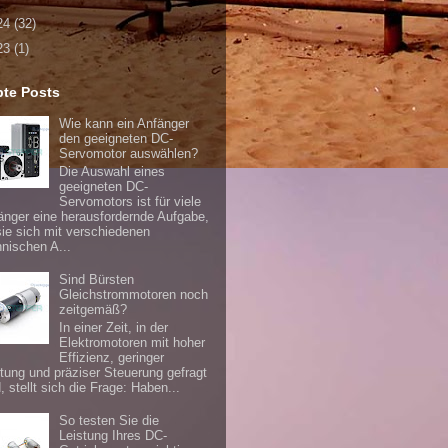
24
(32)
23
(1)
bte Posts
Wie kann ein Anfänger
den geeigneten DC-
Servomotor auswählen?
Die Auswahl eines
geeigneten DC-
Servomotors ist für viele
änger eine herausfordernde Aufgabe,
sie sich mit verschiedenen
hnischen A...
Sind Bürsten
Gleichstrommotoren noch
zeitgemäß?
In einer Zeit, in der
Elektromotoren mit hoher
Effizienz, geringer
tung und präziser Steuerung gefragt
, stellt sich die Frage: Haben...
So testen Sie die
Leistung Ihres DC-