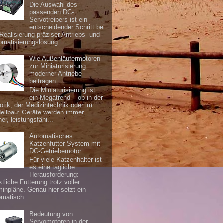
Die Auswahl des
passenden DC-
Servotreibers ist ein
entscheidender Schritt bei
 Realisierung präziser Antriebs- und
omatisierungslösung...
Wie Außenläufermotoren
zur Miniaturisierung
moderner Antriebe
beitragen
Die Miniaturisierung ist
ein Megatrend – ob in der
otik, der Medizintechnik oder im
ellbau: Geräte werden immer
ner, leistungsfähi...
Automatisches
Katzenfutter-System mit
DC-Getriebemotor
Für viele Katzenhalter ist
es eine tägliche
Herausforderung:
tliche Fütterung trotz voller
minpläne. Genau hier setzt ein
omatisch...
Bedeutung von
Servomotoren in der