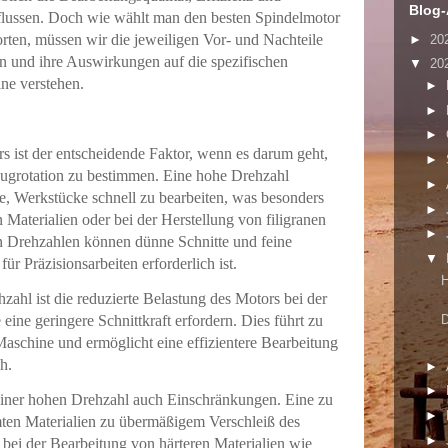
Blog-
nflussen. Doch wie wählt man den besten Spindelmotor
ten, müssen wir die jeweiligen Vor- und Nachteile
►
20
n und ihre Auswirkungen auf die spezifischen
▼
20
e verstehen.
►
►
►
s ist der entscheidende Faktor, wenn es darum geht,
►
ugrotation zu bestimmen. Eine hohe Drehzahl
►
, Werkstücke schnell zu bearbeiten, was besonders
►
Materialien oder bei der Herstellung von filigranen
►
hen Drehzahlen können dünne Schnitte und feine
▼
ür Präzisionsarbeiten erforderlich ist.
H
zahl ist die reduzierte Belastung des Motors bei der
eine geringere Schnittkraft erfordern. Dies führt zu
D
aschine und ermöglicht eine effizientere Bearbeitung
h.
►
►
 einer hohen Drehzahl auch Einschränkungen. Eine zu
►
ten Materialien zu übermäßigem Verschleiß des
►
bei der Bearbeitung von härteren Materialien wie