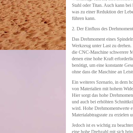
Stahl oder Titan. Auch kann bei
was zu einer Reduktion der Leb
führen kann.
2. Der Einfluss des Drehmomen
Das Drehmoment eines Spindelmo
Werkzeug unter Last zu drehen.
die CNC-Maschine schwerere Mater
denen eine hohe Kraft erforderl
benötigt, um eine konstante Ges
ohne dass die Maschine an Leistu
Ein weiteres Szenario, in dem ho
von Materialien mit hohem Wider
Hier sorgt das hohe Drehmoment 
und auch bei erhöhten Schnittkrä
wird. Hohe Drehmomentwerte er
Materialabtragsrate zu erzielen 
Jedoch ist es wichtig zu beacht
eine hohe Drehzahl mit sich bri