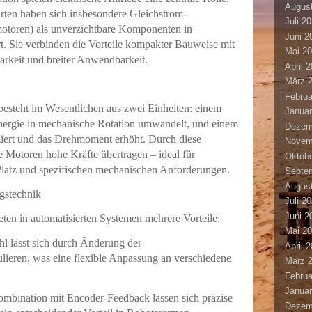
Augus
rten haben sich insbesondere Gleichstrom-
Juli 2
otoren) als unverzichtbare Komponenten in
Juni 2
rt. Sie verbinden die Vorteile kompakter Bauweise mit
Mai 2
barkeit und breiter Anwendbarkeit.
April 
März 
Februa
esteht im Wesentlichen aus zwei Einheiten: einem
Januar
Energie in mechanische Rotation umwandelt, und einem
Dezem
ziert und das Drehmoment erhöht. Durch diese
Novem
 Motoren hohe Kräfte übertragen – ideal für
Oktobe
atz und spezifischen mechanischen Anforderungen.
Septe
Augus
ngstechnik
Juli 2
Juni 2
ten in automatisierten Systemen mehrere Vorteile:
Mai 2
l lässt sich durch Änderung der
April 
lieren, was eine flexible Anpassung an verschiedene
März 
Februa
Januar
ombination mit Encoder-Feedback lassen sich präzise
Dezem