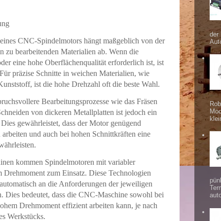
ung
der
g eines CNC-Spindelmotors hängt maßgeblich von der
Aut
 zu bearbeitenden Materialien ab. Wenn die
er eine hohe Oberflächenqualität erforderlich ist, ist
Für präzise Schnitte in weichen Materialien, wie
nststoff, ist die hohe Drehzahl oft die beste Wahl.
spruchsvollere Bearbeitungsprozesse wie das Fräsen
Rob
Mod
chneiden von dickeren Metallplatten ist jedoch ein
klei
 Dies gewährleistet, dass der Motor genügend
u arbeiten und auch bei hohen Schnittkräften eine
ährleisten.
nen kommen Spindelmotoren mit variabler
m Drehmoment zum Einsatz. Diese Technologien
pünk
automatisch an die Anforderungen der jeweiligen
Ter
. Dies bedeutet, dass die CNC-Maschine sowohl bei
aut
hohem Drehmoment effizient arbeiten kann, je nach
es Werkstücks.